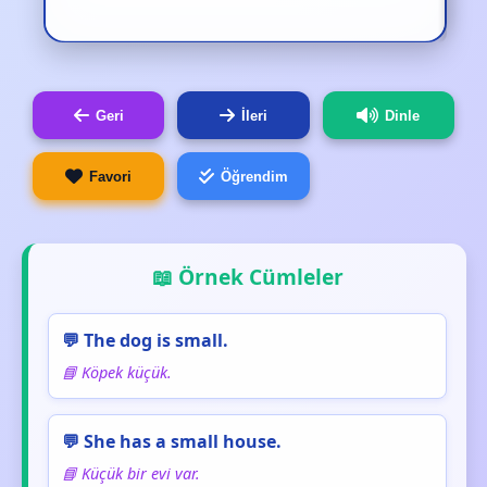
Geri
İleri
Dinle
Favori
Öğrendim
📖 Örnek Cümleler
💬 The dog is small.
📘 Köpek küçük.
💬 She has a small house.
📘 Küçük bir evi var.