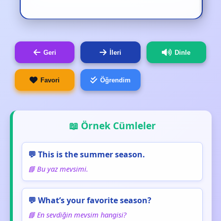
Geri
İleri
Dinle
Favori
Öğrendim
📖 Örnek Cümleler
💬 This is the summer season.
📘 Bu yaz mevsimi.
💬 What’s your favorite season?
📘 En sevdiğin mevsim hangisi?