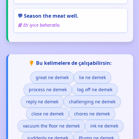
💬 Season the meat well.
📘 Eti iyice baharatla.
Bu kelimelere de çalışabilirsin:
great ne demek
lie ne demek
process ne demek
log off ne demek
reply ne demek
challenging ne demek
close ne demek
chores ne demek
vacuum the floor ne demek
ink ne demek
suddenly ne demek
Plump ne demek