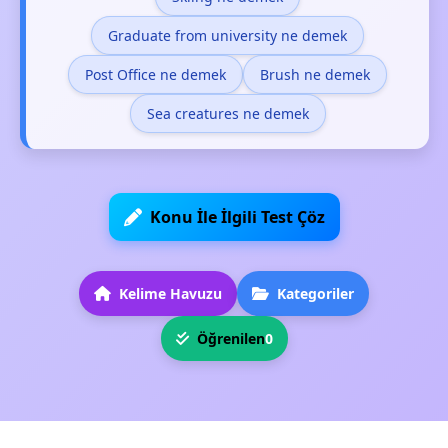
Graduate from university ne demek
Post Office ne demek
Brush ne demek
Sea creatures ne demek
Konu İle İlgili Test Çöz
Kelime Havuzu
Kategoriler
Öğrenilen
0