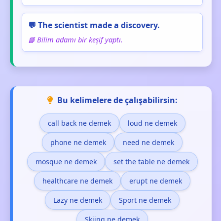
💬 The scientist made a discovery.
📘 Bilim adamı bir keşif yaptı.
Bu kelimelere de çalışabilirsin:
call back ne demek
loud ne demek
phone ne demek
need ne demek
mosque ne demek
set the table ne demek
healthcare ne demek
erupt ne demek
Lazy ne demek
Sport ne demek
Skiing ne demek