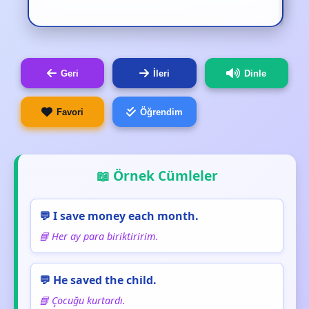
Geri
İleri
Dinle
Favori
Öğrendim
📖 Örnek Cümleler
💬 I save money each month.
📘 Her ay para biriktiririm.
💬 He saved the child.
📘 Çocuğu kurtardı.