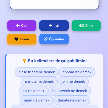
Geri
İleri
Dinle
Favori
Öğrendim
Bu kelimelere de çalışabilirsin:
close friend ne demek
spread ne demek
minute ne demek
join ne demek
ski ne demek
housework ne demek
mind ne demek
climate ne demek