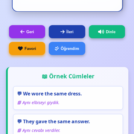
Geri
İleri
Dinle
Favori
Öğrendim
📖 Örnek Cümleler
💬 We wore the same dress.
📘 Aynı elbiseyi giydik.
💬 They gave the same answer.
📘 Aynı cevabı verdiler.