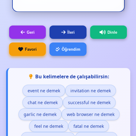
Geri
İleri
Dinle
Favori
Öğrendim
Bu kelimelere de çalışabilirsin:
event ne demek
invitation ne demek
chat ne demek
successful ne demek
garlic ne demek
web browser ne demek
feel ne demek
fatal ne demek