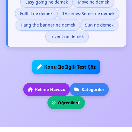
Easy-going ne demek
Move ne demek
Fullfill ne demek
TV series-Series ne demek
Hang the banner ne demek
Sun ne demek
Invent ne demek
Konu İle İlgili Test Çöz
Kelime Havuzu
Kategoriler
Öğrenilen
0