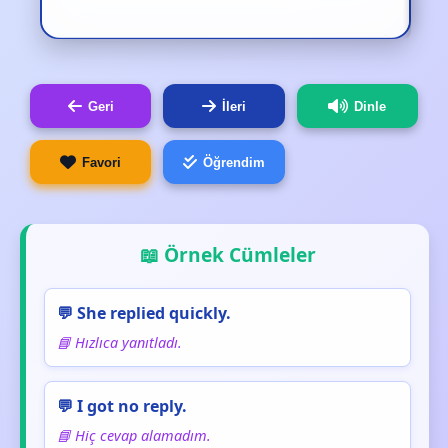
Geri
İleri
Dinle
Favori
Öğrendim
📖 Örnek Cümleler
💬 She replied quickly.
📘 Hızlıca yanıtladı.
💬 I got no reply.
📘 Hiç cevap alamadım.