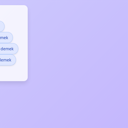
emek
 demek
 demek