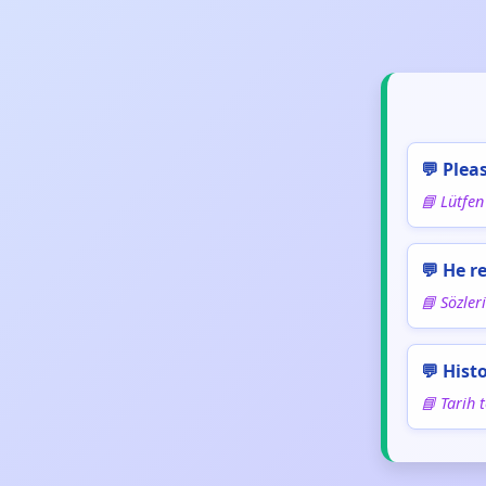
💬 Plea
📘 Lütfen
💬 He r
📘 Sözleri
💬 Histo
📘 Tarih 