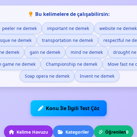
Bu kelimelere de çalışabilirsin:
peeler ne demek
important ne demek
website ne demek
sque ne demek
transportation ne demek
respectful ne d
 ne demek
gain ne demek
mind ne demek
drought ne
m game ne demek
Championship ne demek
Move fast ne
Soap opera ne demek
Invent ne demek
Konu İle İlgili Test Çöz
Kelime Havuzu
Kategoriler
Öğrenilen
0