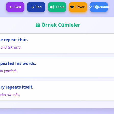
Geri
İleri
Dinle
Favori
Öğrendim
📖 Örnek Cümleler
se repeat that.
 onu tekrarla.
epeated his words.
ni yineledi.
ry repeats itself.
tekerrür eder.