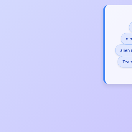
mo
alien
Tea