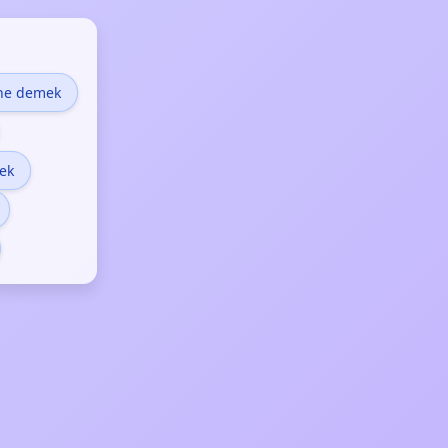
ne demek
ek