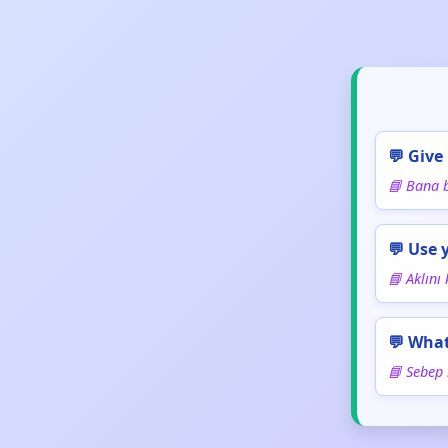
💬 Give
📘 Bana b
💬 Use 
📘 Aklını 
💬 What
📘 Sebep 