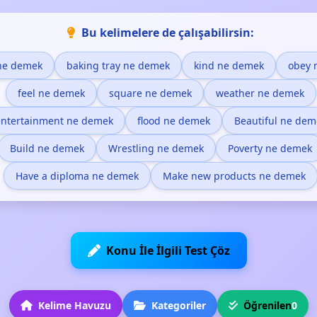
Bu kelimelere de çalışabilirsin:
ne demek
baking tray ne demek
kind ne demek
obey 
feel ne demek
square ne demek
weather ne demek
entertainment ne demek
flood ne demek
Beautiful ne dem
Build ne demek
Wrestling ne demek
Poverty ne demek
Have a diploma ne demek
Make new products ne demek
Konu İle İlgili Test Çöz
Kelime Havuzu
Kategoriler
Öğrenilen
0