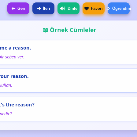
Geri
İleri
Dinle
Favori
Öğrendim
📖 Örnek Cümleler
 me a reason.
ir sebep ver.
your reason.
kullan.
's the reason?
nedir?