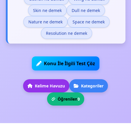
Skin ne demek
Dull ne demek
Nature ne demek
Space ne demek
Resolution ne demek
Konu İle İlgili Test Çöz
Kelime Havuzu
Kategoriler
Öğrenilen
0