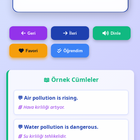
Geri
İleri
Dinle
Favori
Öğrendim
📖 Örnek Cümleler
💬 Air pollution is rising.
📘 Hava kirliliği artıyor.
💬 Water pollution is dangerous.
📘 Su kirliliği tehlikelidir.