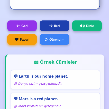
Geri
İleri
Dinle
Favori
Öğrendim
📖 Örnek Cümleler
💬 Earth is our home planet.
📘 Dünya bizim gezegenimizdir.
💬 Mars is a red planet.
📘 Mars kırmızı bir gezegendir.