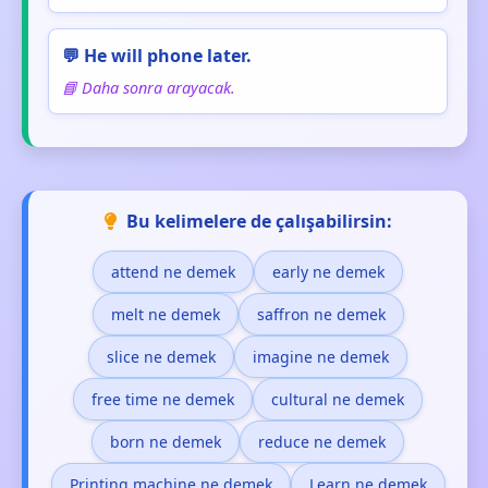
💬 He will phone later.
📘 Daha sonra arayacak.
Bu kelimelere de çalışabilirsin:
attend ne demek
early ne demek
melt ne demek
saffron ne demek
slice ne demek
imagine ne demek
free time ne demek
cultural ne demek
born ne demek
reduce ne demek
Printing machine ne demek
Learn ne demek