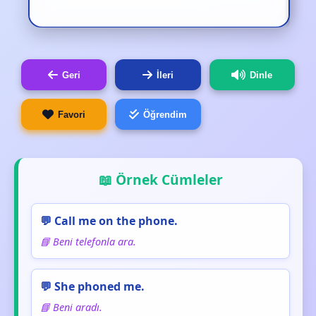
Geri
İleri
Dinle
Favori
Öğrendim
📖 Örnek Cümleler
💬 Call me on the phone.
📘 Beni telefonla ara.
💬 She phoned me.
📘 Beni aradı.