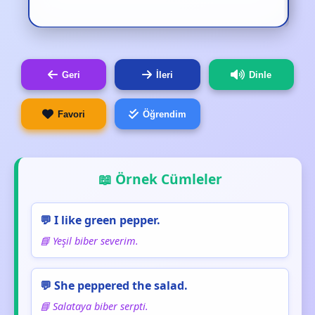
Geri
İleri
Dinle
Favori
Öğrendim
📖 Örnek Cümleler
💬 I like green pepper.
📘 Yeşil biber severim.
💬 She peppered the salad.
📘 Salataya biber serpti.