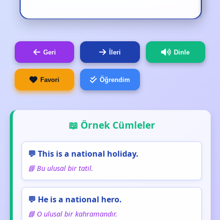
Geri
İleri
Dinle
Favori
Öğrendim
📖 Örnek Cümleler
💬 This is a national holiday.
📘 Bu ulusal bir tatil.
💬 He is a national hero.
📘 O ulusal bir kahramandır.