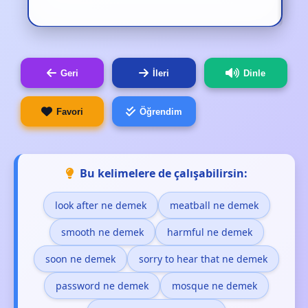
Geri
İleri
Dinle
Favori
Öğrendim
Bu kelimelere de çalışabilirsin:
look after ne demek
meatball ne demek
smooth ne demek
harmful ne demek
soon ne demek
sorry to hear that ne demek
password ne demek
mosque ne demek