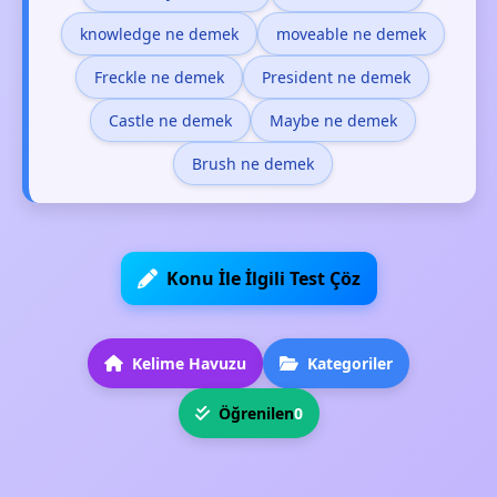
knowledge ne demek
moveable ne demek
Freckle ne demek
President ne demek
Castle ne demek
Maybe ne demek
Brush ne demek
Konu İle İlgili Test Çöz
Kelime Havuzu
Kategoriler
Öğrenilen
0