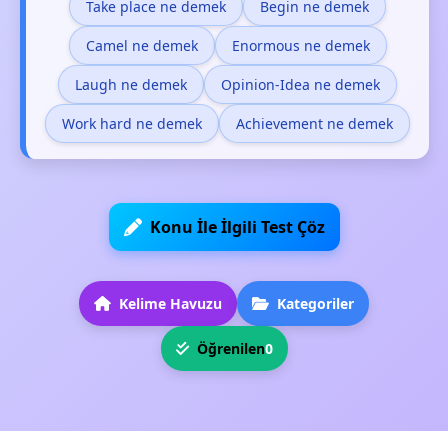
Take place ne demek
Begin ne demek
Camel ne demek
Enormous ne demek
Laugh ne demek
Opinion-Idea ne demek
Work hard ne demek
Achievement ne demek
Konu İle İlgili Test Çöz
Kelime Havuzu
Kategoriler
Öğrenilen
0