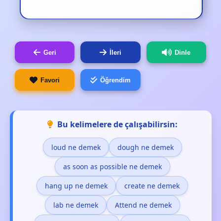
Geri
İleri
Dinle
Favori
Öğrendim
Bu kelimelere de çalışabilirsin:
loud ne demek
dough ne demek
as soon as possible ne demek
hang up ne demek
create ne demek
lab ne demek
Attend ne demek