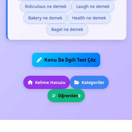
Ridiculous ne demek
Laugh ne demek
Bakery ne demek
Health ne demek
Bagel ne demek
Konu İle İlgili Test Çöz
Kelime Havuzu
Kategoriler
Öğrenilen
0