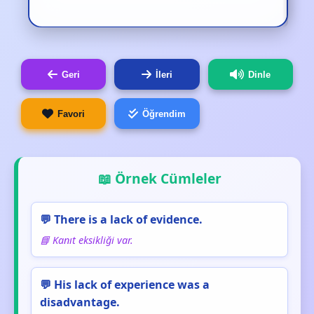
Geri
İleri
Dinle
Favori
Öğrendim
📖 Örnek Cümleler
💬 There is a lack of evidence.
📘 Kanıt eksikliği var.
💬 His lack of experience was a
disadvantage.