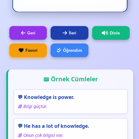
Geri
İleri
Dinle
Favori
Öğrendim
📖 Örnek Cümleler
💬 Knowledge is power.
📘 Bilgi güçtür.
💬 He has a lot of knowledge.
📘 Onun çok bilgisi var.