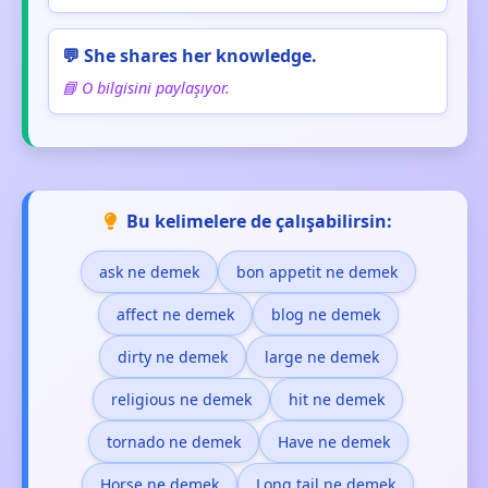
💬 She shares her knowledge.
📘 O bilgisini paylaşıyor.
Bu kelimelere de çalışabilirsin:
ask ne demek
bon appetit ne demek
affect ne demek
blog ne demek
dirty ne demek
large ne demek
religious ne demek
hit ne demek
tornado ne demek
Have ne demek
Horse ne demek
Long tail ne demek