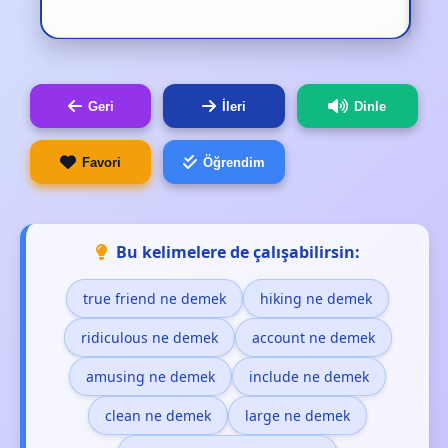
Geri
İleri
Dinle
Favori
Öğrendim
Bu kelimelere de çalışabilirsin:
true friend ne demek
hiking ne demek
ridiculous ne demek
account ne demek
amusing ne demek
include ne demek
clean ne demek
large ne demek