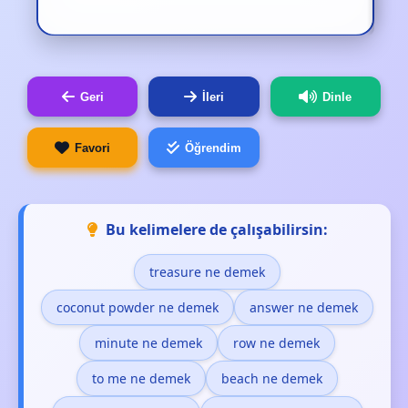
Geri
İleri
Dinle
Favori
Öğrendim
Bu kelimelere de çalışabilirsin:
treasure ne demek
coconut powder ne demek
answer ne demek
minute ne demek
row ne demek
to me ne demek
beach ne demek