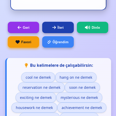
Geri
İleri
Dinle
Favori
Öğrendim
Bu kelimelere de çalışabilirsin:
cool ne demek
hang on ne demek
reservation ne demek
soon ne demek
exciting ne demek
mysterious ne demek
housework ne demek
achievement ne demek