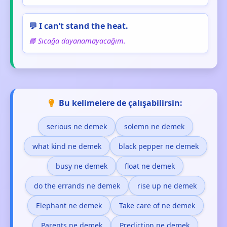
💬 I can’t stand the heat.
📘 Sıcağa dayanamayacağım.
Bu kelimelere de çalışabilirsin:
serious ne demek
solemn ne demek
what kind ne demek
black pepper ne demek
busy ne demek
float ne demek
do the errands ne demek
rise up ne demek
Elephant ne demek
Take care of ne demek
Parents ne demek
Prediction ne demek