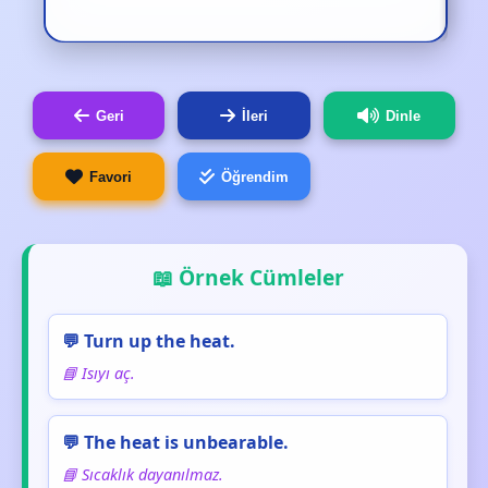
Geri
İleri
Dinle
Favori
Öğrendim
📖 Örnek Cümleler
💬 Turn up the heat.
📘 Isıyı aç.
💬 The heat is unbearable.
📘 Sıcaklık dayanılmaz.