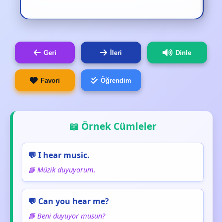
Geri
İleri
Dinle
Favori
Öğrendim
📖 Örnek Cümleler
💬 I hear music.
📘 Müzik duyuyorum.
💬 Can you hear me?
📘 Beni duyuyor musun?