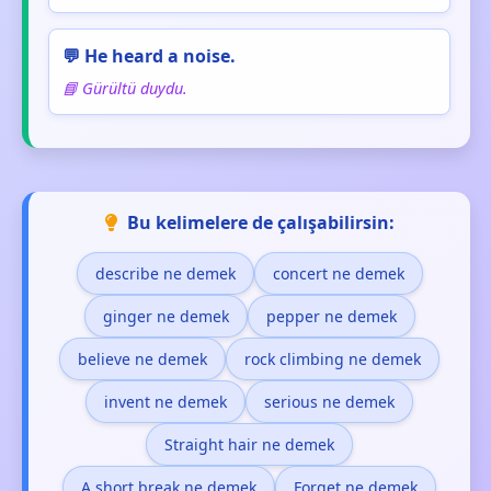
💬 He heard a noise.
📘 Gürültü duydu.
Bu kelimelere de çalışabilirsin:
describe ne demek
concert ne demek
ginger ne demek
pepper ne demek
believe ne demek
rock climbing ne demek
invent ne demek
serious ne demek
Straight hair ne demek
A short break ne demek
Forget ne demek