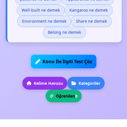
Well-built ne demek
Kangaroo ne demek
Environment ne demek
Share ne demek
Belong ne demek
Konu İle İlgili Test Çöz
Kelime Havuzu
Kategoriler
Öğrenilen
0