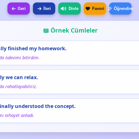
Geri
İleri
Dinle
Favori
Öğrendim
📖 Örnek Cümleler
nally finished my homework.
da ödevimi bitirdim.
lly we can relax.
a rahatlayabiliriz.
finally understood the concept.
ı nihayet anladı.