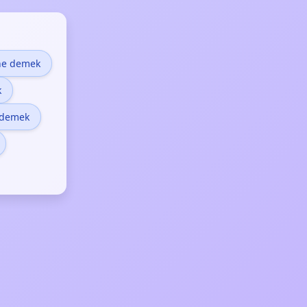
 ne demek
k
 demek