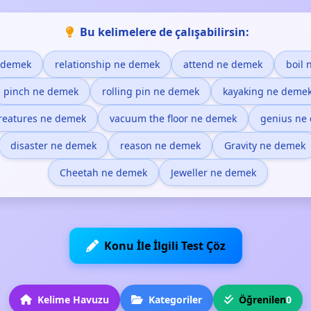
Bu kelimelere de çalışabilirsin:
 demek
relationship ne demek
attend ne demek
boil
pinch ne demek
rolling pin ne demek
kayaking ne deme
reatures ne demek
vacuum the floor ne demek
genius ne
disaster ne demek
reason ne demek
Gravity ne demek
Cheetah ne demek
Jeweller ne demek
Konu İle İlgili Test Çöz
Kelime Havuzu
Kategoriler
Öğrenilen
0