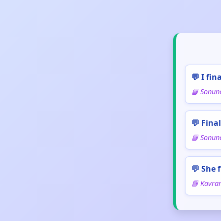
💬 I fi
📘 Sonun
💬 Fina
📘 Sonund
💬 She 
📘 Kavram