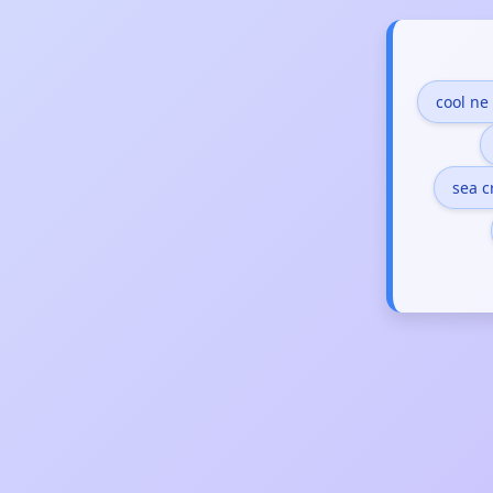
cool ne
sea c