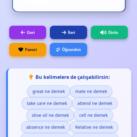
Geri
İleri
Dinle
Favori
Öğrendim
Bu kelimelere de çalışabilirsin:
great ne demek
mate ne demek
take care ne demek
attend ne demek
olive oil ne demek
cell ne demek
absence ne demek
Relative ne demek