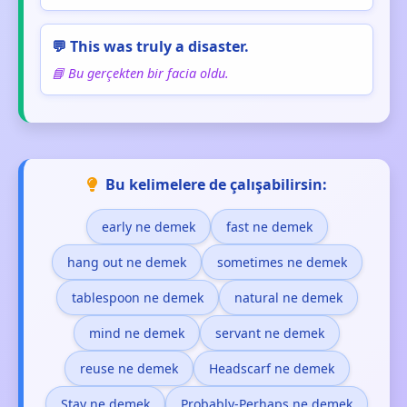
💬 This was truly a disaster.
📘 Bu gerçekten bir facia oldu.
Bu kelimelere de çalışabilirsin:
early ne demek
fast ne demek
hang out ne demek
sometimes ne demek
tablespoon ne demek
natural ne demek
mind ne demek
servant ne demek
reuse ne demek
Headscarf ne demek
Stay ne demek
Probably-Perhaps ne demek