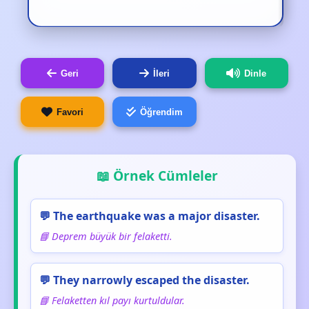
Geri
İleri
Dinle
Favori
Öğrendim
📖 Örnek Cümleler
💬 The earthquake was a major disaster.
📘 Deprem büyük bir felaketti.
💬 They narrowly escaped the disaster.
📘 Felaketten kıl payı kurtuldular.