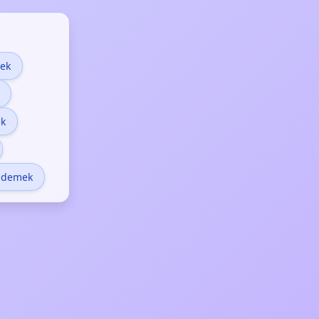
ek
ek
 demek