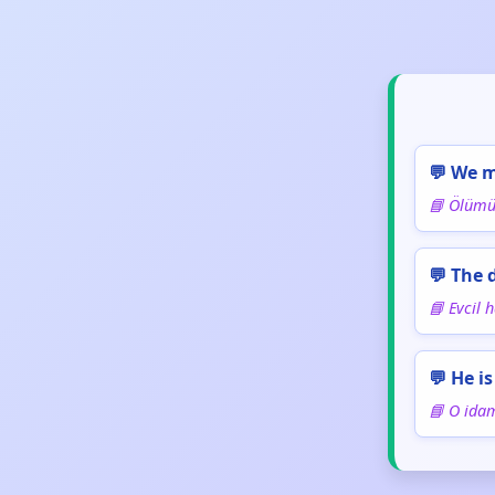
💬 We m
📘 Ölümü 
💬 The 
📘 Evcil 
💬 He i
📘 O ida