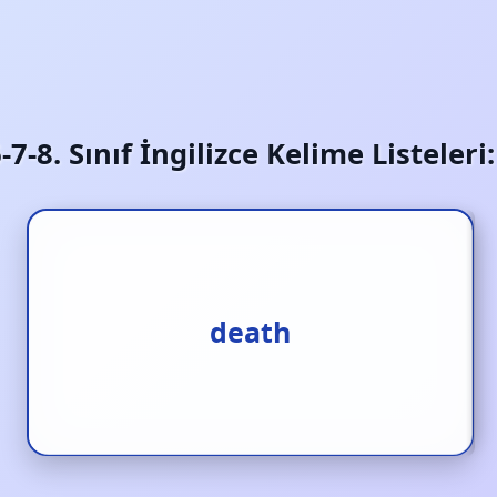
6-7-8. Sınıf İngilizce Kelime Listeler
death
ölüm