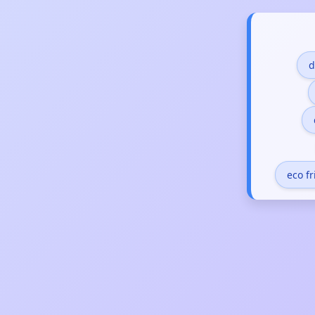
d
eco f