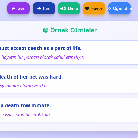
Geri
İleri
Dinle
Favori
Öğrendim
📖 Örnek Cümleler
ust accept death as a part of life.
hayatın bir parçası olarak kabul etmeliyiz.
death of her pet was hard.
hayvanının ölümü zordu.
s a death row inmate.
m cezası olan bir mahkum.