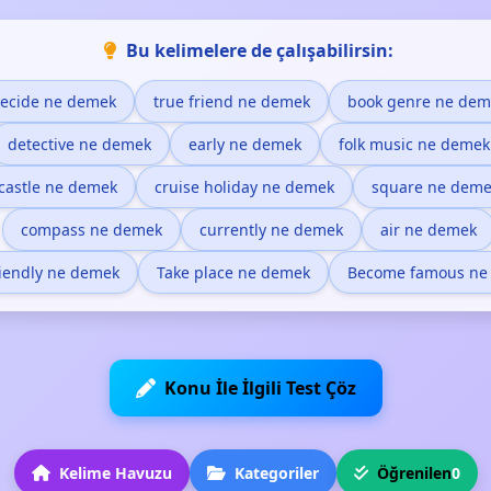
Bu kelimelere de çalışabilirsin:
ecide ne demek
true friend ne demek
book genre ne dem
detective ne demek
early ne demek
folk music ne demek
castle ne demek
cruise holiday ne demek
square ne dem
compass ne demek
currently ne demek
air ne demek
riendly ne demek
Take place ne demek
Become famous ne
Konu İle İlgili Test Çöz
Kelime Havuzu
Kategoriler
Öğrenilen
0