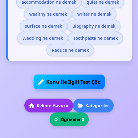
accommodation ne demek
quiet ne demek
wealthy ne demek
writer ne demek
surface ne demek
Biography ne demek
Wedding ne demek
Toothpaste ne demek
Reduce ne demek
Konu İle İlgili Test Çöz
Kelime Havuzu
Kategoriler
Öğrenilen
0