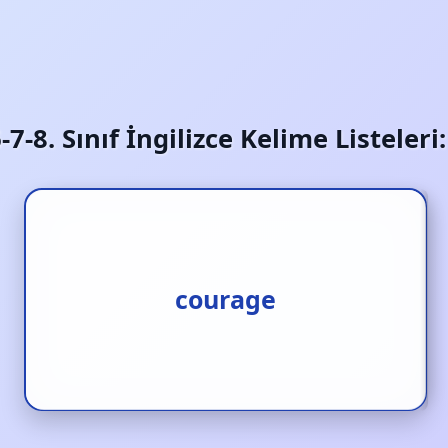
6-7-8. Sınıf İngilizce Kelime Listeler
courage
cesaret