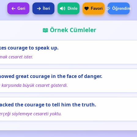
Geri
İleri
Dinle
Favori
Öğrendim
📖 Örnek Cümleler
akes courage to speak up.
ak cesaret ister.
howed great courage in the face of danger.
e karşısında büyük cesaret gösterdi.
lacked the courage to tell him the truth.
rçeği söylemeye cesareti yoktu.