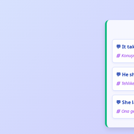
💬 It t
📘 Konuşm
💬 He s
📘 Tehlik
💬 She 
📘 Ona ge