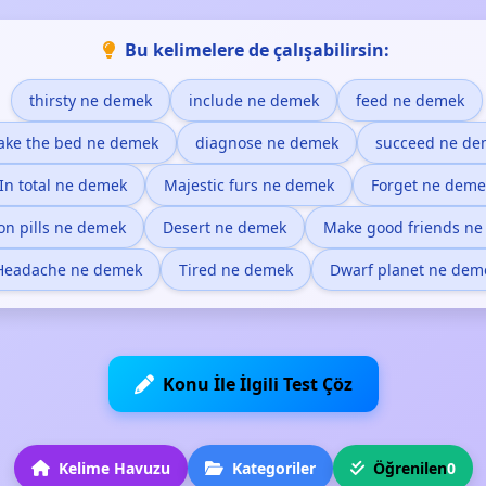
Bu kelimelere de çalışabilirsin:
thirsty ne demek
include ne demek
feed ne demek
ke the bed ne demek
diagnose ne demek
succeed ne de
In total ne demek
Majestic furs ne demek
Forget ne deme
on pills ne demek
Desert ne demek
Make good friends n
Headache ne demek
Tired ne demek
Dwarf planet ne dem
Konu İle İlgili Test Çöz
Kelime Havuzu
Kategoriler
Öğrenilen
0