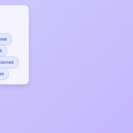
mek
k
e demek
ek