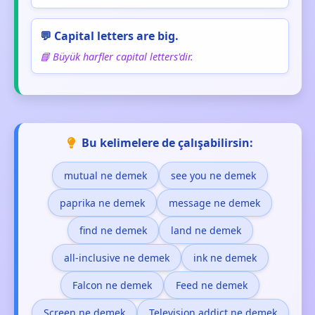
💬 Capital letters are big.
📘 Büyük harfler capital letters'dir.
Bu kelimelere de çalışabilirsin:
mutual ne demek
see you ne demek
paprika ne demek
message ne demek
find ne demek
land ne demek
all-inclusive ne demek
ink ne demek
Falcon ne demek
Feed ne demek
Screen ne demek
Television addict ne demek