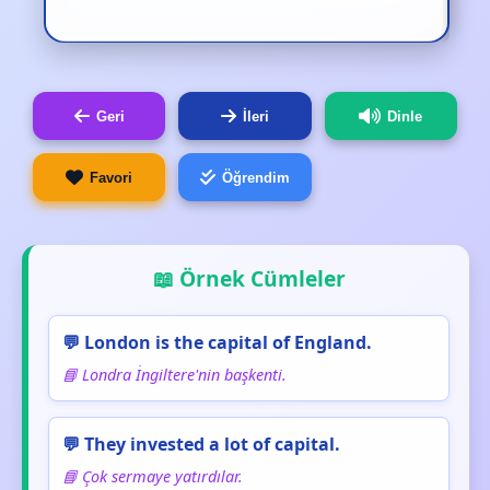
Geri
İleri
Dinle
Favori
Öğrendim
📖 Örnek Cümleler
💬 London is the capital of England.
📘 Londra İngiltere'nin başkenti.
💬 They invested a lot of capital.
📘 Çok sermaye yatırdılar.