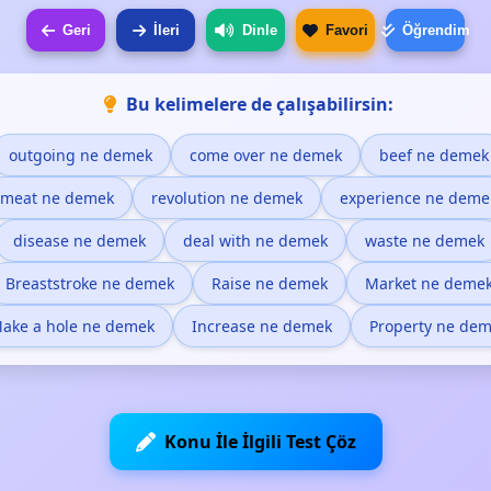
Geri
İleri
Dinle
Favori
Öğrendim
Bu kelimelere de çalışabilirsin:
outgoing ne demek
come over ne demek
beef ne demek
meat ne demek
revolution ne demek
experience ne deme
disease ne demek
deal with ne demek
waste ne demek
Breaststroke ne demek
Raise ne demek
Market ne deme
ake a hole ne demek
Increase ne demek
Property ne de
Konu İle İlgili Test Çöz