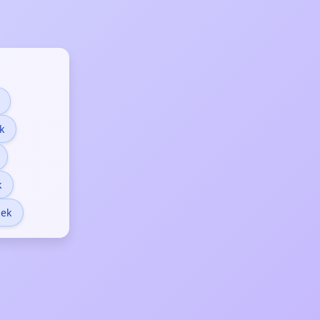
k
k
mek