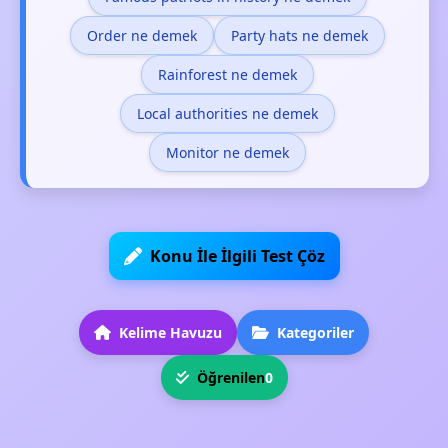
Order ne demek
Party hats ne demek
Rainforest ne demek
Local authorities ne demek
Monitor ne demek
Konu İle İlgili Test Çöz
Kelime Havuzu
Kategoriler
Öğrenilen
0