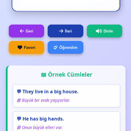
Geri
İleri
Dinle
Favori
Öğrendim
📖 Örnek Cümleler
💬 They live in a big house.
📘 Büyük bir evde yaşıyorlar.
💬 He has big hands.
📘 Onun büyük elleri var.