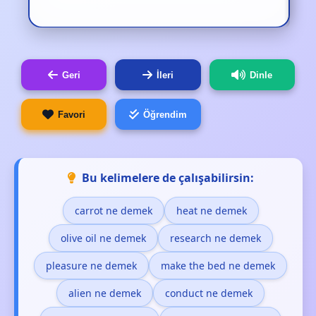
Geri
İleri
Dinle
Favori
Öğrendim
Bu kelimelere de çalışabilirsin:
carrot ne demek
heat ne demek
olive oil ne demek
research ne demek
pleasure ne demek
make the bed ne demek
alien ne demek
conduct ne demek