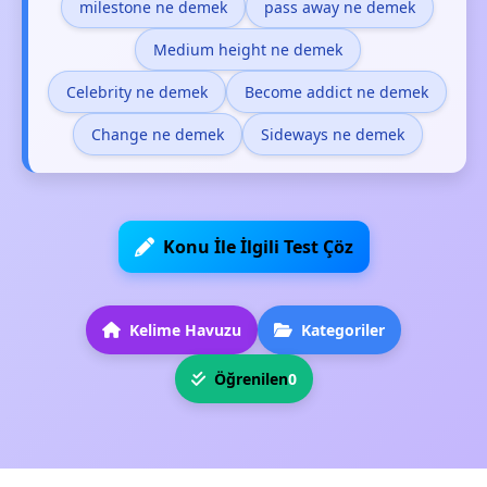
milestone ne demek
pass away ne demek
Medium height ne demek
Celebrity ne demek
Become addict ne demek
Change ne demek
Sideways ne demek
Konu İle İlgili Test Çöz
Kelime Havuzu
Kategoriler
Öğrenilen
0