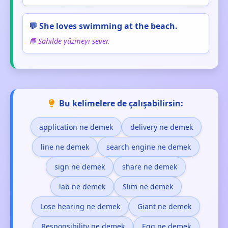
💬 She loves swimming at the beach.
📘 Sahilde yüzmeyi sever.
Bu kelimelere de çalışabilirsin:
application ne demek
delivery ne demek
line ne demek
search engine ne demek
sign ne demek
share ne demek
lab ne demek
Slim ne demek
Lose hearing ne demek
Giant ne demek
Responsibility ne demek
Egg ne demek