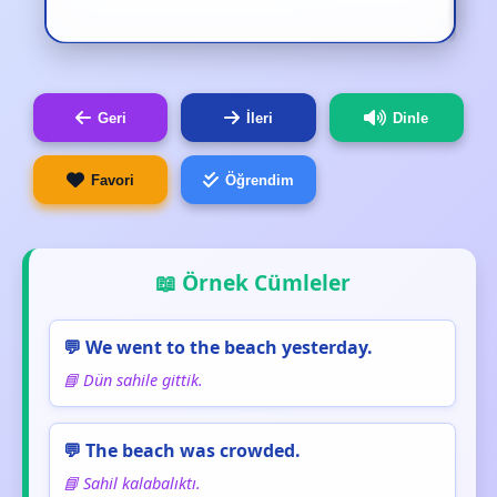
Geri
İleri
Dinle
Favori
Öğrendim
📖 Örnek Cümleler
💬 We went to the beach yesterday.
📘 Dün sahile gittik.
💬 The beach was crowded.
📘 Sahil kalabalıktı.