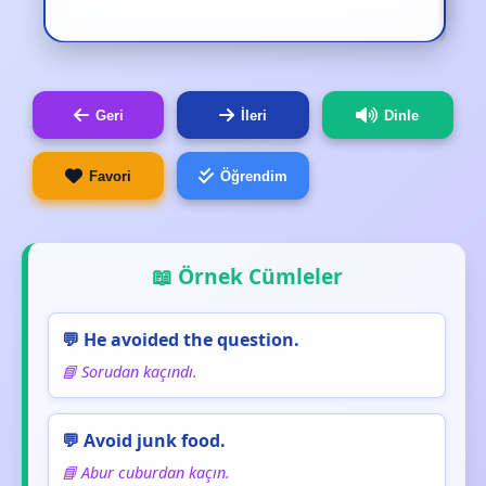
Geri
İleri
Dinle
Favori
Öğrendim
📖 Örnek Cümleler
💬 He avoided the question.
📘 Sorudan kaçındı.
💬 Avoid junk food.
📘 Abur cuburdan kaçın.