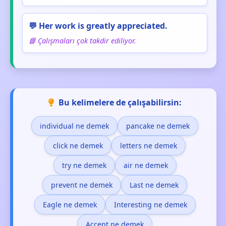
💬 Her work is greatly appreciated.
📘 Çalışmaları çok takdir ediliyor.
Bu kelimelere de çalışabilirsin:
individual ne demek
pancake ne demek
click ne demek
letters ne demek
try ne demek
air ne demek
prevent ne demek
Last ne demek
Eagle ne demek
Interesting ne demek
Accept ne demek