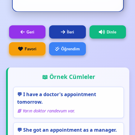
Geri
İleri
Dinle
Favori
Öğrendim
📖 Örnek Cümleler
💬 I have a doctor's appointment
tomorrow.
📘 Yarın doktor randevum var.
💬 She got an appointment as a manager.