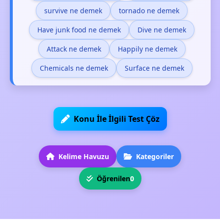
survive ne demek
tornado ne demek
Have junk food ne demek
Dive ne demek
Attack ne demek
Happily ne demek
Chemicals ne demek
Surface ne demek
Konu İle İlgili Test Çöz
Kelime Havuzu
Kategoriler
Öğrenilen
0