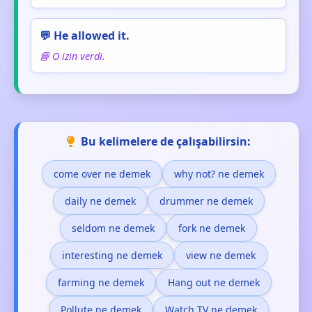
💬 He allowed it.
📘 O izin verdi.
Bu kelimelere de çalışabilirsin:
come over ne demek
why not? ne demek
daily ne demek
drummer ne demek
seldom ne demek
fork ne demek
interesting ne demek
view ne demek
farming ne demek
Hang out ne demek
Pollute ne demek
Watch TV ne demek