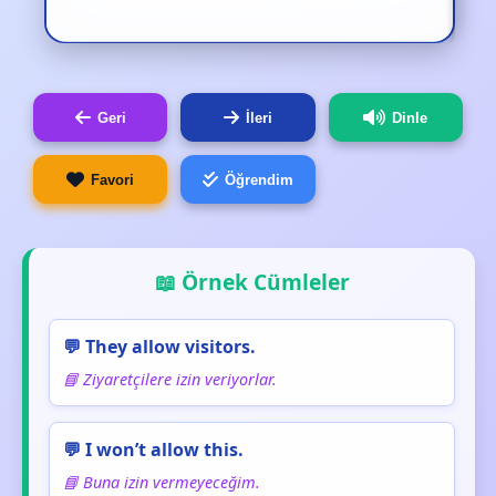
Geri
İleri
Dinle
Favori
Öğrendim
📖 Örnek Cümleler
💬 They allow visitors.
📘 Ziyaretçilere izin veriyorlar.
💬 I won’t allow this.
📘 Buna izin vermeyeceğim.