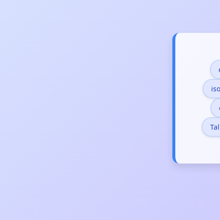
is
Ta