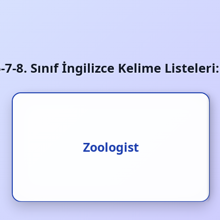
6-7-8. Sınıf İngilizce Kelime Listeler
Zoolog/ hayvan bilimci
Zoologist