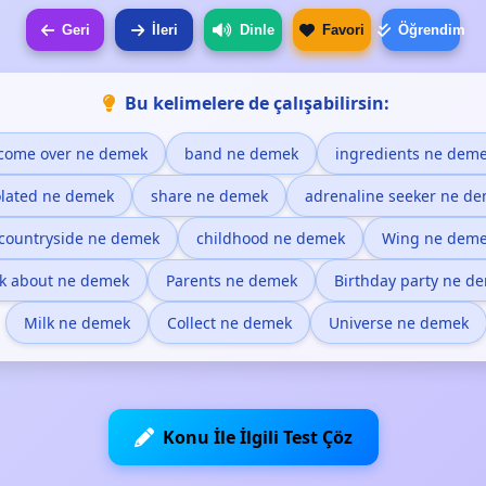
Geri
İleri
Dinle
Favori
Öğrendim
Bu kelimelere de çalışabilirsin:
come over ne demek
band ne demek
ingredients ne dem
olated ne demek
share ne demek
adrenaline seeker ne d
countryside ne demek
childhood ne demek
Wing ne dem
lk about ne demek
Parents ne demek
Birthday party ne d
Milk ne demek
Collect ne demek
Universe ne demek
Konu İle İlgili Test Çöz