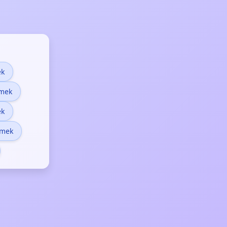
ek
emek
ek
emek