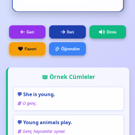
Geri
İleri
Dinle
Favori
Öğrendim
📖 Örnek Cümleler
💬 She is young.
📘 O genç.
💬 Young animals play.
📘 Genç hayvanlar oynar.