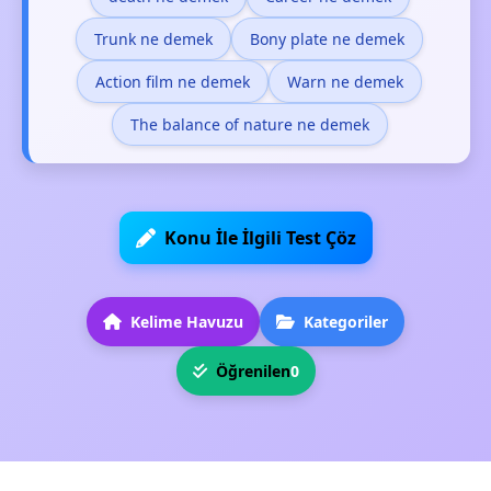
Trunk ne demek
Bony plate ne demek
Action film ne demek
Warn ne demek
The balance of nature ne demek
Konu İle İlgili Test Çöz
Kelime Havuzu
Kategoriler
Öğrenilen
0