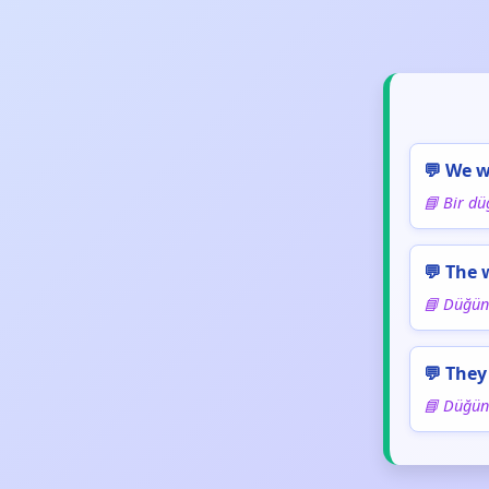
💬 We w
📘 Bir dü
💬 The 
📘 Düğün 
💬 They
📘 Düğünl