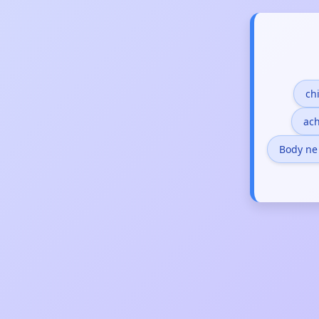
ch
ac
Body ne