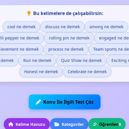
Bu kelimelere de çalışabilirsin:
cool ne demek
discuss ne demek
among ne demek
illi pepper ne demek
rolling pin ne demek
engaged ne d
hievement ne demek
process ne demek
Team sports ne d
 demek
Run ne demek
Quiz Show ne demek
Exciting
Honest ne demek
Celebrate ne demek
Konu İle İlgili Test Çöz
Kelime Havuzu
Kategoriler
Öğrenilen
0