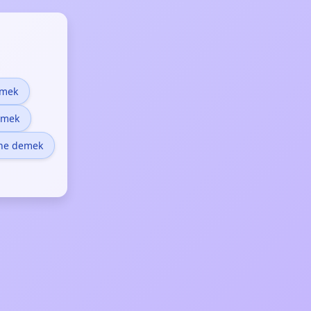
emek
emek
 ne demek