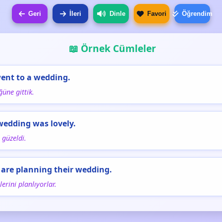
Geri
İleri
Dinle
Favori
Öğrendim
📖 Örnek Cümleler
ent to a wedding.
ğüne gittik.
wedding was lovely.
güzeldi.
 are planning their wedding.
erini planlıyorlar.