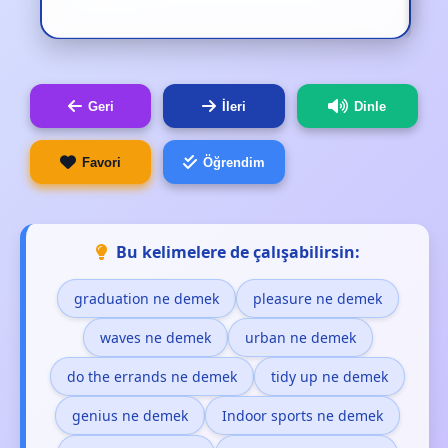
Geri
İleri
Dinle
Favori
Öğrendim
Bu kelimelere de çalışabilirsin:
graduation ne demek
pleasure ne demek
waves ne demek
urban ne demek
do the errands ne demek
tidy up ne demek
genius ne demek
Indoor sports ne demek