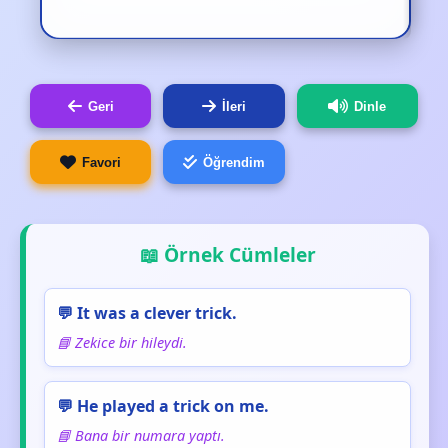
Geri
İleri
Dinle
Favori
Öğrendim
📖 Örnek Cümleler
💬 It was a clever trick.
📘 Zekice bir hileydi.
💬 He played a trick on me.
📘 Bana bir numara yaptı.