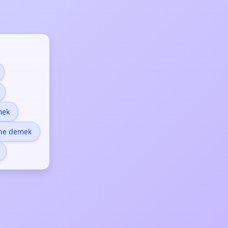
mek
ne demek