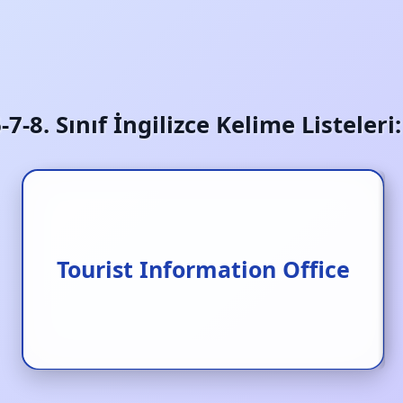
6-7-8. Sınıf İngilizce Kelime Listeler
Tourist Information Office
Turist bilgilendirme ofisi