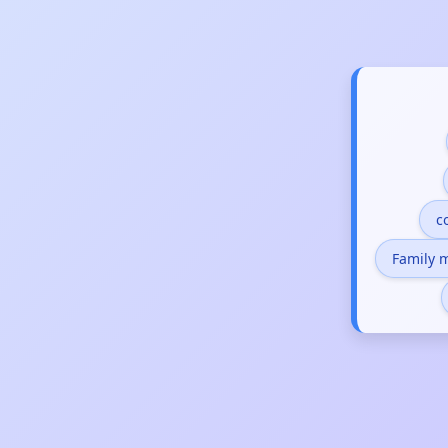
c
Family 