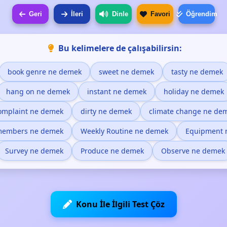
Geri
İleri
Dinle
Favori
Öğrendim
Bu kelimelere de çalışabilirsin:
book genre ne demek
sweet ne demek
tasty ne demek
hang on ne demek
instant ne demek
holiday ne demek
omplaint ne demek
dirty ne demek
climate change ne de
members ne demek
Weekly Routine ne demek
Equipment 
Survey ne demek
Produce ne demek
Observe ne demek
Konu İle İlgili Test Çöz