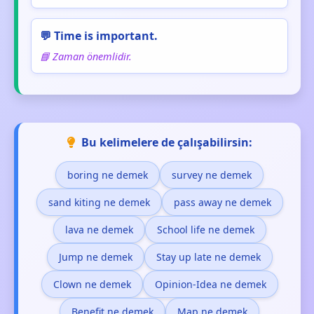
💬 Time is important.
📘 Zaman önemlidir.
Bu kelimelere de çalışabilirsin:
boring ne demek
survey ne demek
sand kiting ne demek
pass away ne demek
lava ne demek
School life ne demek
Jump ne demek
Stay up late ne demek
Clown ne demek
Opinion-Idea ne demek
Benefit ne demek
Map ne demek