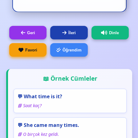
Geri
İleri
Dinle
Favori
Öğrendim
📖 Örnek Cümleler
💬 What time is it?
📘 Saat kaç?
💬 She came many times.
📘 O birçok kez geldi.