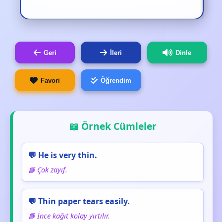
Geri
İleri
Dinle
Favori
Öğrendim
📖 Örnek Cümleler
💬 He is very thin.
📘 Çok zayıf.
💬 Thin paper tears easily.
📘 İnce kağıt kolay yırtılır.