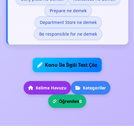
Prepare ne demek
Department Store ne demek
Be responsible for ne demek
Konu İle İlgili Test Çöz
Kelime Havuzu
Kategoriler
Öğrenilen
0