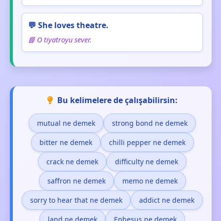
💬 She loves theatre.
📘 O tiyatroyu sever.
Bu kelimelere de çalışabilirsin:
mutual ne demek
strong bond ne demek
bitter ne demek
chilli pepper ne demek
crack ne demek
difficulty ne demek
saffron ne demek
memo ne demek
sorry to hear that ne demek
addict ne demek
land ne demek
Ephesus ne demek