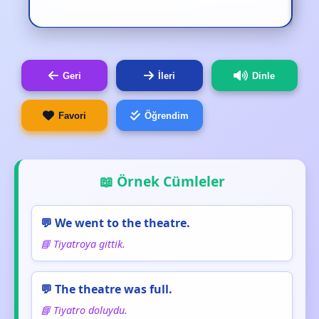
Geri
İleri
Dinle
Favori
Öğrendim
📖 Örnek Cümleler
💬 We went to the theatre.
📘 Tiyatroya gittik.
💬 The theatre was full.
📘 Tiyatro doluydu.